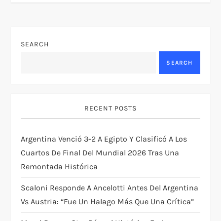
t
n
SEARCH
a
SEARCH
v
i
RECENT POSTS
g
Argentina Venció 3-2 A Egipto Y Clasificó A Los
a
Cuartos De Final Del Mundial 2026 Tras Una
t
Remontada Histórica
i
Scaloni Responde A Ancelotti Antes Del Argentina
Vs Austria: “Fue Un Halago Más Que Una Crítica”
o