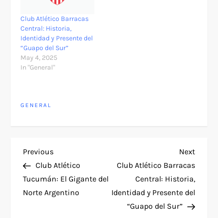
Club Atlético Barracas
Central: Historia,
Identidad y Presente del
“Guapo del Sur”
May 4, 2025
In "General"
GENERAL
P
Previous
Next
Previous
Next
Post
Post
Club Atlético
Club Atlético Barracas
o
Tucumán: El Gigante del
Central: Historia,
Norte Argentino
Identidad y Presente del
s
“Guapo del Sur”