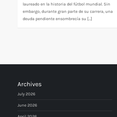
laureado en la historia del fútbol mundial. Sin
embargo, durante gran parte de su carrera, una
deuda pendiente ensombrecía su […]
P
o
s
t
Archives
s
July 2026
p
June 2026
April 2026