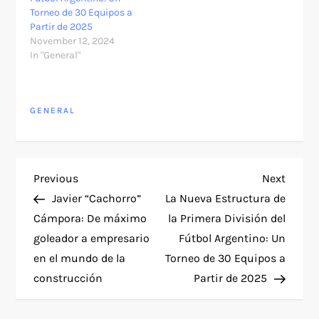
Torneo de 30 Equipos a
Partir de 2025
November 12, 2024
In "General"
GENERAL
P
Previous
Next
Previous
Next
Post
Post
Javier “Cachorro”
La Nueva Estructura de
o
Cámpora: De máximo
la Primera División del
goleador a empresario
Fútbol Argentino: Un
s
en el mundo de la
Torneo de 30 Equipos a
t
construcción
Partir de 2025
n