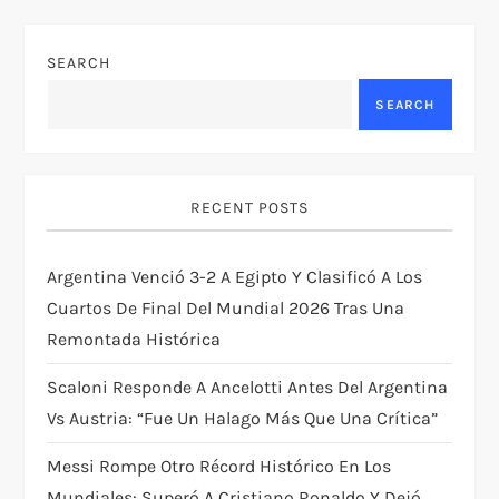
a
SEARCH
v
SEARCH
i
g
RECENT POSTS
a
Argentina Venció 3-2 A Egipto Y Clasificó A Los
t
Cuartos De Final Del Mundial 2026 Tras Una
Remontada Histórica
i
Scaloni Responde A Ancelotti Antes Del Argentina
o
Vs Austria: “Fue Un Halago Más Que Una Crítica”
n
Messi Rompe Otro Récord Histórico En Los
Mundiales: Superó A Cristiano Ronaldo Y Dejó