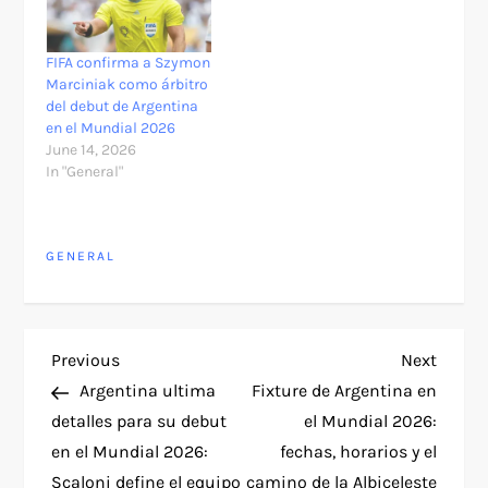
FIFA confirma a Szymon
Marciniak como árbitro
del debut de Argentina
en el Mundial 2026
June 14, 2026
In "General"
GENERAL
P
Previous
Next
Previous
Next
Post
Post
Argentina ultima
Fixture de Argentina en
o
detalles para su debut
el Mundial 2026:
en el Mundial 2026:
fechas, horarios y el
s
Scaloni define el equipo
camino de la Albiceleste