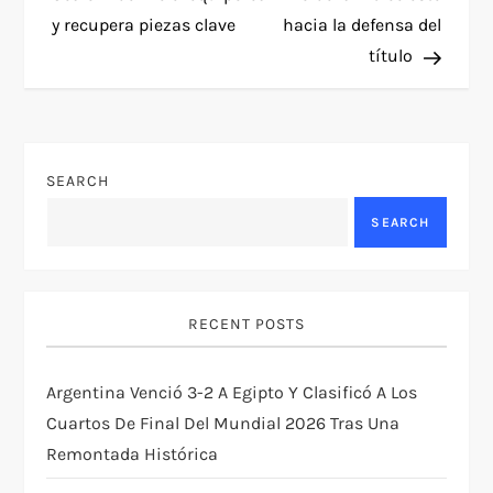
t
y recupera piezas clave
hacia la defensa del
título
n
a
v
SEARCH
SEARCH
i
g
RECENT POSTS
a
t
Argentina Venció 3-2 A Egipto Y Clasificó A Los
Cuartos De Final Del Mundial 2026 Tras Una
i
Remontada Histórica