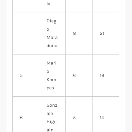
le
Dieg
o
8
21
Mara
dona
Mari
o
5
6
18
Kem
pes
Gonz
alo
6
5
14
Higu
aín