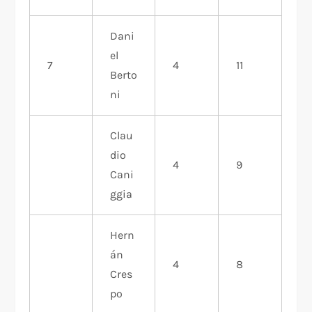
Dani
el
7
4
11
Berto
ni
Clau
dio
4
9
Cani
ggia
Hern
án
4
8
Cres
po