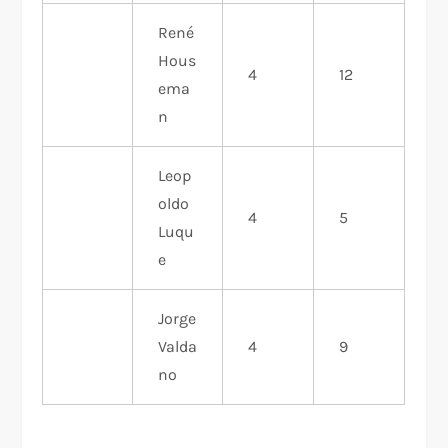
René
Hous
4
12
ema
n
Leop
oldo
4
5
Luqu
e
Jorge
Valda
4
9
no