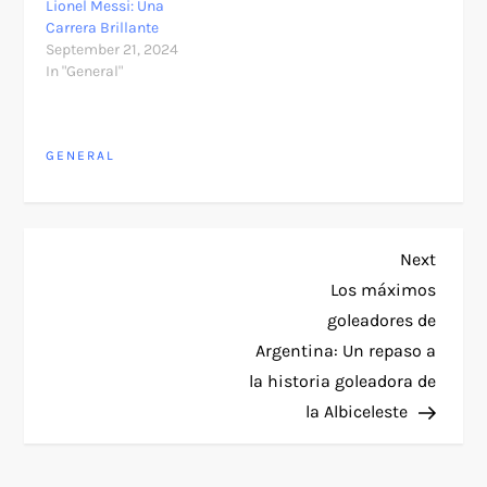
Lionel Messi: Una
Carrera Brillante
September 21, 2024
In "General"
GENERAL
P
Next
Next
Post
Los máximos
o
goleadores de
Argentina: Un repaso a
s
la historia goleadora de
t
la Albiceleste
n