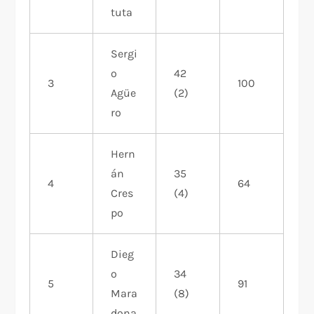
tuta
Sergi
o
42
3
100
Agüe
(2)
ro
Hern
án
35
4
64
Cres
(4)
po
Dieg
o
34
5
91
Mara
(8)
dona