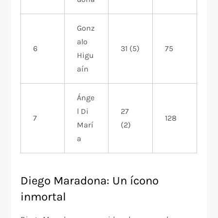
Gonz
alo
6
31 (5)
75
Higu
aín
Ánge
l Di
27
7
128
Marí
(2)
a
Diego Maradona: Un ícono
inmortal