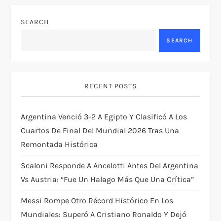
a
SEARCH
v
SEARCH
i
g
RECENT POSTS
a
Argentina Venció 3-2 A Egipto Y Clasificó A Los
t
Cuartos De Final Del Mundial 2026 Tras Una
Remontada Histórica
i
Scaloni Responde A Ancelotti Antes Del Argentina
o
Vs Austria: “Fue Un Halago Más Que Una Crítica”
n
Messi Rompe Otro Récord Histórico En Los
Mundiales: Superó A Cristiano Ronaldo Y Dejó