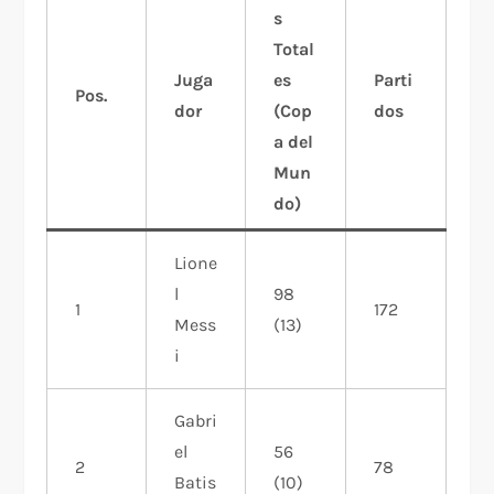
s
Total
Juga
es
Parti
Pos.
dor
(Cop
dos
a del
Mun
do)
Lione
l
98
1
172
Mess
(13)
i
Gabri
el
56
2
78
Batis
(10)