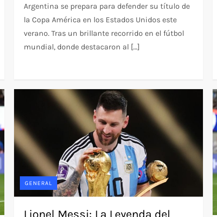
Argentina se prepara para defender su título de
la Copa América en los Estados Unidos este
verano. Tras un brillante recorrido en el fútbol
mundial, donde destacaron al […]
GENERAL
Lionel Messi: La Leyenda del