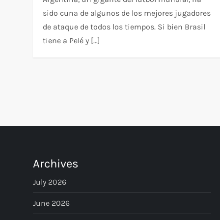
sido cuna de algunos de los mejores jugadores
de ataque de todos los tiempos. Si bien Brasil
tiene a Pelé y […]
P
o
s
t
Archives
s
July 2026
p
June 2026