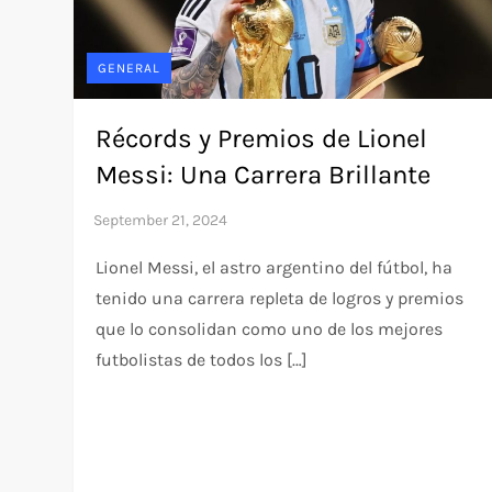
GENERAL
Récords y Premios de Lionel
Messi: Una Carrera Brillante
Lionel Messi, el astro argentino del fútbol, ha
tenido una carrera repleta de logros y premios
que lo consolidan como uno de los mejores
futbolistas de todos los […]