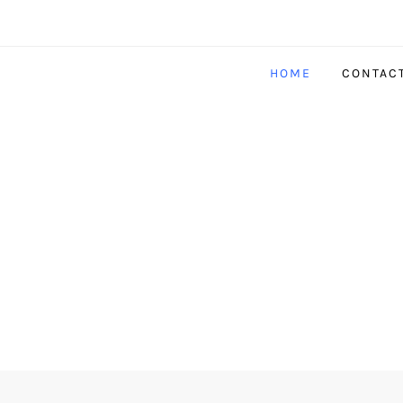
HOME
CONTAC