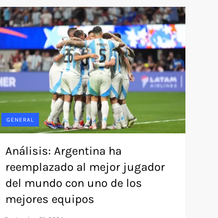
GENERAL
Análisis: Argentina ha
reemplazado al mejor jugador
del mundo con uno de los
mejores equipos