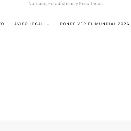
Noticias, Estadísticas y Resultados
TO
AVISO LEGAL
DÓNDE VER EL MUNDIAL 2026