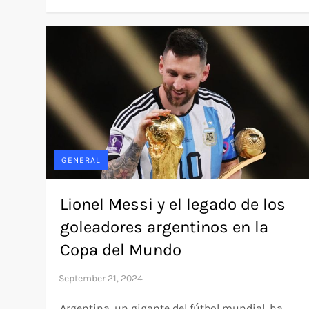
GENERAL
Lionel Messi y el legado de los
goleadores argentinos en la
Copa del Mundo
Argentina, un gigante del fútbol mundial, ha