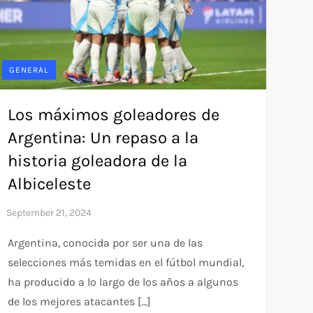
GENERAL
Los máximos goleadores de
Argentina: Un repaso a la
historia goleadora de la
Albiceleste
Argentina, conocida por ser una de las
selecciones más temidas en el fútbol mundial,
ha producido a lo largo de los años a algunos
de los mejores atacantes […]